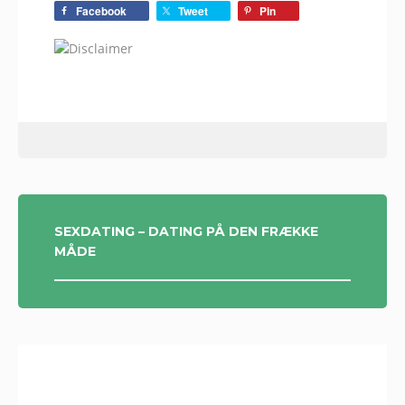
Facebook
Tweet
Pin
INDLÆGSNAVIGATION
SEXDATING – DATING PÅ DEN FRÆKKE
MÅDE