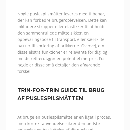
Nogle puslespilsmåtter leveres med tilbehør,
der kan forbedre brugeroplevelsen. Dette kan
inkludere stropper eller elastikker til at holde
den sammenrullede måtte sikker, en
opbevaringspose til transport, eller særskilte
bakker til sortering af brikkerne. Overvej, om
disse ekstra funktioner er relevante for dig, og
om de retfærdiggør en potentiel merpris. For
nogle er disse små detaljer den afgørende
forskel.
TRIN-FOR-TRIN GUIDE TIL BRUG
AF PUSLESPILSMÅTTEN
At bruge en puslespilsmåtte er en ligetil proces,
men korrekt anvendelse sikrer den bedste
oplevelse og beskyttelse af dit puslespil.