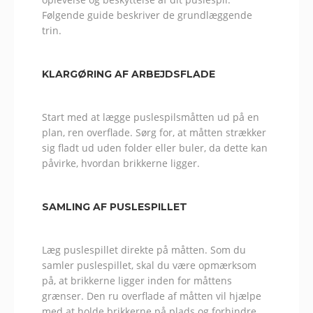
Følgende guide beskriver de grundlæggende
trin.
KLARGØRING AF ARBEJDSFLADE
Start med at lægge puslespilsmåtten ud på en
plan, ren overflade. Sørg for, at måtten strækker
sig fladt ud uden folder eller buler, da dette kan
påvirke, hvordan brikkerne ligger.
SAMLING AF PUSLESPILLET
Læg puslespillet direkte på måtten. Som du
samler puslespillet, skal du være opmærksom
på, at brikkerne ligger inden for måttens
grænser. Den ru overflade af måtten vil hjælpe
med at holde brikkerne på plads og forhindre