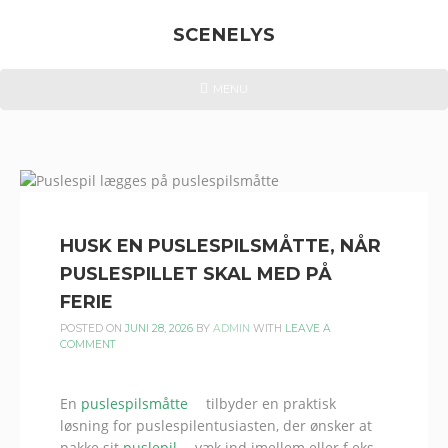
Skip
to
SCENELYS
content
VI
HEADER
MENU
MENU
KASTER
LYS
OVER
TINGENE
HUSK EN PUSLESPILSMÅTTE, NÅR
PUSLESPILLET SKAL MED PÅ
FERIE
POSTED ON
JUNI 28, 2026
BY
ADMIN
WITH
LEAVE A
COMMENT
En
puslespilsmåtte
tilbyder en praktisk
løsning for puslespilentusiasten, der ønsker at
pakke sit
puslepil
væk ind imellem eller f.eks.