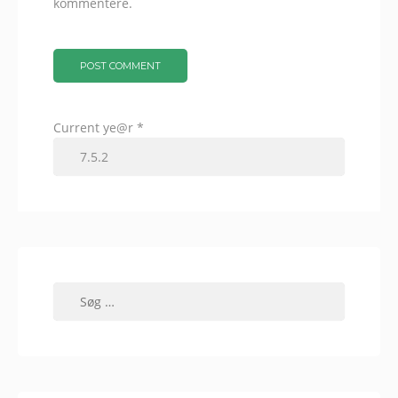
kommentere.
Current ye@r
*
Søg
efter: