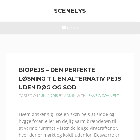
Skip
to
SCENELYS
content
VI
HEADER
MENU
MENU
KASTER
LYS
OVER
TINGENE
BIOPEJS – DEN PERFEKTE
LØSNING TIL EN ALTERNATIV PEJS
UDEN RØG OG SOD
POSTED ON
JUNI 4, 2015
BY
ADMIN
WITH
LEAVE A COMMENT
Hvem ønsker sig ikke en skøn pejs at sidde og
hygge foran eller en dejlig varm brændeovn til
at varme rummet – især de lange vinteraftener,
hvor der er mørkt og koldt udenfor. Desværre er