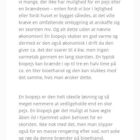
vi mange, der ikke har mulighed for en pejs eller
en brændeovn – enten fordi vi bor i lejlighed
eller fordi huset er bygget således, at det ville
kræve en omfattende ombygning at anskaffe sig
en skorsten mv. Og alt dette uden at nævne
økonomien! En biopejs skaber en god varme og
dermed er den også økonomisk i drift da den
giver ca. det der svarer til 4 Kw. men ingen
varmetab gennem en lang skorsten. En typisk
biopejs kan brænde i op til tre en halv time på
ca. en liter bioethanol og den kan slukkes med
det samme, hvis man ønsker dette.
En biopejs er den helt ideelle løsning og så
meget nemmere at vedligeholde end en stor
pejs. En biopejs gør det muligt at have ægte
åben ild i hjemmet uden behovet for en
skorsten. Ikke nok med det, men man slipper
også for en masse rengøring efter sod, sort aske
og røg da denne brænder på bioethanol.